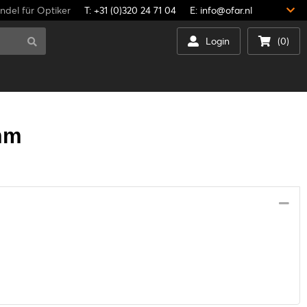
del für Optiker
T: +31 (0)320 24 71 04
E: info@ofar.nl
Login
(0)
mm