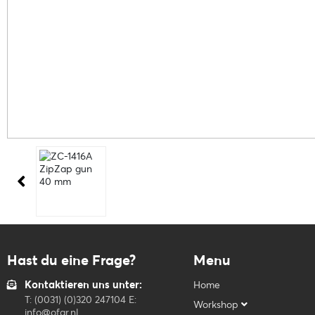
Hast du eine Frage?
Menu
Kontaktieren uns unter:
Home
T: (0031) (0)320 247104 E:
Workshop
info@ofar.nl