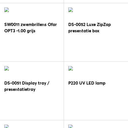
SW0011 zwembrillens Ofar
DS-0052 Luxe ZipZap
OPT3 -1.00 grijs
presentatie box
zwart/beige
DS-0051 Display tray /
P220 UV LED lamp
presentatietray
zwart/beige