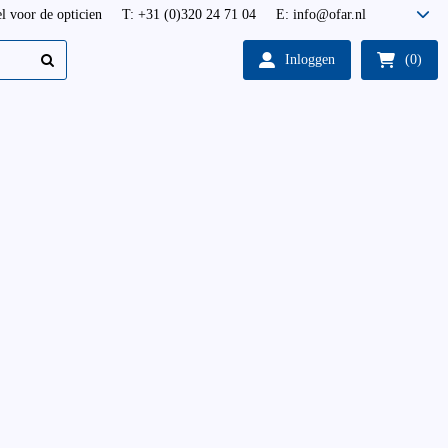
l voor de opticien
T: +31 (0)320 24 71 04
E: info@ofar.nl
Inloggen
(0)