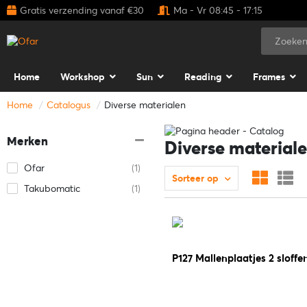
Gratis verzending vanaf €30
Ma - Vr 08:45 - 17:15
Home
Workshop
Sun
Reading
Frames
Home
Catalogus
Diverse materialen
Merken
Diverse material
Ofar
(1)
Sorteer op
Takubomatic
(1)
P127 Mallenplaatjes 2 sloffe