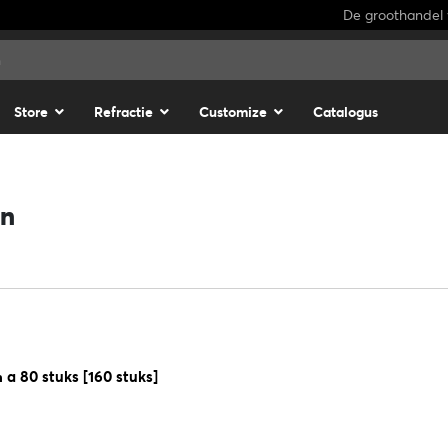
De groothandel 
Store
Refractie
Customize
Catalogus
en
n a 80 stuks [160 stuks]