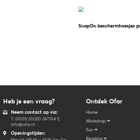
SnapOn beschermhoesjes pen
Heb je een vraag?
Ontdek Ofar
Neem contact op via:
Home
T: (0031) (0)320 247104 E:
Workshop
info@ofar.nl
Sun
Openingstijden:
Reading
Ma–Vr: 08:45 – 17:15 Za–Zo: