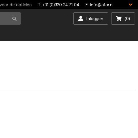
voor de opticien
T: +31 (0)320 24 71 04
E: info@ofar.nl
Inloggen
(0)