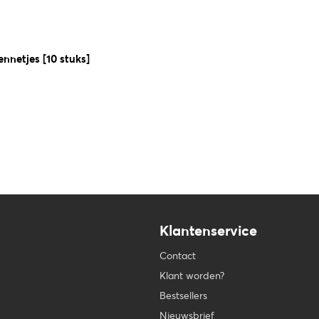
netjes [10 stuks]
Klantenservice
Contact
Klant worden?
Bestsellers
Nieuwsbrief