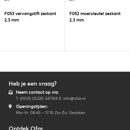
F053 vervangstift zeskant
F052 moersleutel zeskant
2,3 mm
2,3 mm
Heb je een vraag?
Neem contact op via:
T: (0031) (0)320 247104 E: info@ofar.nl
Openingstijden:
Ma–Vr: 08:45 – 17:15 Za–Zo: Gesloten
Ontdek Ofar