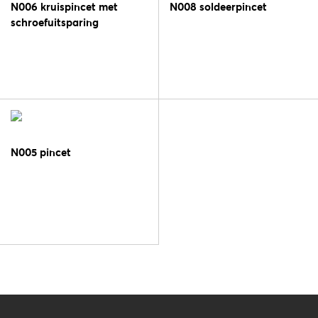
N006 kruispincet met
N008 soldeerpincet
schroefuitsparing
N005 pincet