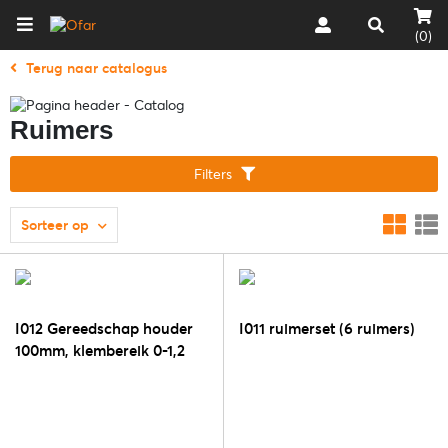
(0)
Terug naar catalogus
Ruimers
Filters
Sorteer op
I012 Gereedschap houder
I011 ruimerset (6 ruimers)
100mm, klembereik 0-1,2
mm